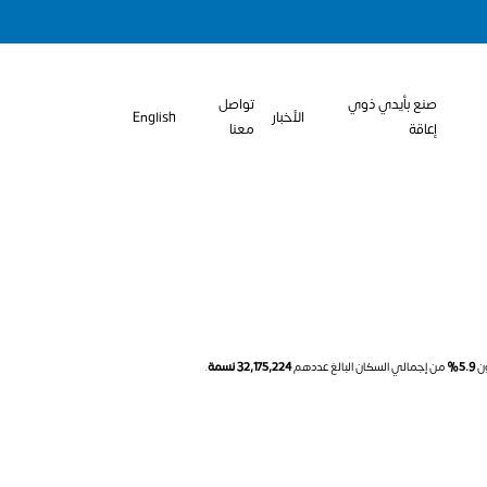
صنع بأيدي ذوي
تواصل
الأخبار
English
إعاقة
معنا
ون
5.9%
من إجمالي السكان البالغ عددهم
32,175,224 نسمة
.