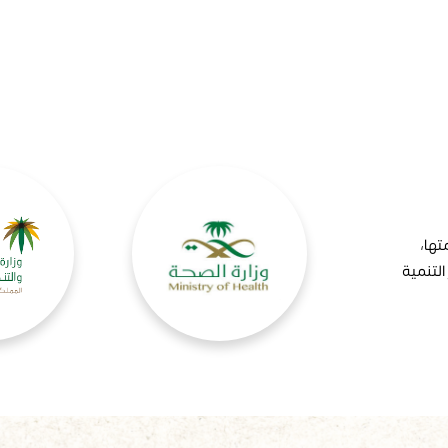
تها،
التنمية