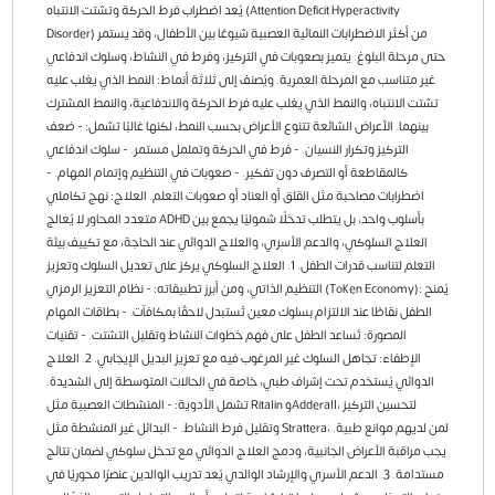
يُعد اضطراب فرط الحركة وتشتت الانتباه (Attention Deficit Hyperactivity
Disorder) من أكثر الاضطرابات النمائية العصبية شيوعًا بين الأطفال، وقد يستمر
حتى مرحلة البلوغ. يتميز بصعوبات في التركيز، وفرط في النشاط، وسلوك اندفاعي
غير متناسب مع المرحلة العمرية. ويُصنف إلى ثلاثة أنماط: النمط الذي يغلب عليه
تشتت الانتباه، والنمط الذي يغلب عليه فرط الحركة والاندفاعية، والنمط المشترك
بينهما. الأعراض الشائعة تتنوع الأعراض بحسب النمط، لكنها غالبًا تشمل: - ضعف
التركيز وتكرار النسيان. - فرط في الحركة وتململ مستمر. - سلوك اندفاعي
كالمقاطعة أو التصرف دون تفكير. - صعوبات في التنظيم وإتمام المهام. -
اضطرابات مصاحبة مثل القلق أو العناد أو صعوبات التعلم. العلاج: نهج تكاملي
متعدد المحاور لا يُعالج ADHD بأسلوب واحد، بل يتطلب تدخلًا شموليًا يجمع بين
العلاج السلوكي، والدعم الأسري، والعلاج الدوائي عند الحاجة، مع تكييف بيئة
التعلم لتناسب قدرات الطفل. 1. العلاج السلوكي يركز على تعديل السلوك وتعزيز
التنظيم الذاتي، ومن أبرز تطبيقاته: - نظام التعزيز الرمزي (Token Economy): يُمنح
الطفل نقاطًا عند الالتزام بسلوك معين تُستبدل لاحقًا بمكافآت. - بطاقات المهام
المصورة: تُساعد الطفل على فهم خطوات النشاط وتقليل التشتت. - تقنيات
الإطفاء: تجاهل السلوك غير المرغوب فيه مع تعزيز البديل الإيجابي. 2. العلاج
الدوائي يُستخدم تحت إشراف طبي، خاصة في الحالات المتوسطة إلى الشديدة.
تشمل الأدوية: - المنشطات العصبية مثل Ritalin وAdderall، لتحسين التركيز
وتقليل فرط النشاط. - البدائل غير المنشطة مثل Strattera، لمن لديهم موانع طبية.
يجب مراقبة الأعراض الجانبية، ودمج العلاج الدوائي مع تدخل سلوكي لضمان نتائج
مستدامة. 3. الدعم الأسري والإرشاد الوالدي يُعد تدريب الوالدين عنصرًا محوريًا في