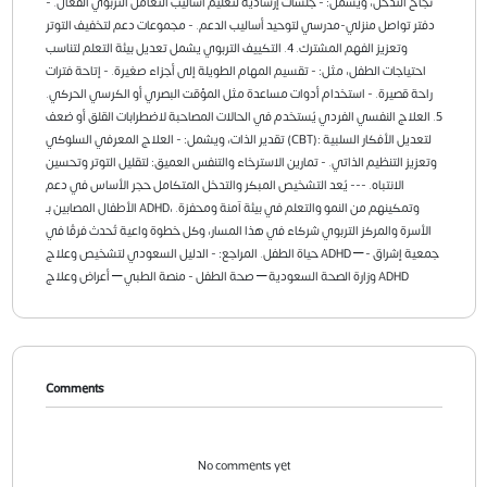
نجاح التدخل، ويشمل: - جلسات إرشادية لتعليم أساليب التعامل التربوي الفعّال. -
دفتر تواصل منزلي-مدرسي لتوحيد أساليب الدعم. - مجموعات دعم لتخفيف التوتر
وتعزيز الفهم المشترك. 4. التكييف التربوي يشمل تعديل بيئة التعلم لتناسب
احتياجات الطفل، مثل: - تقسيم المهام الطويلة إلى أجزاء صغيرة. - إتاحة فترات
راحة قصيرة. - استخدام أدوات مساعدة مثل المؤقت البصري أو الكرسي الحركي.
5. العلاج النفسي الفردي يُستخدم في الحالات المصاحبة لاضطرابات القلق أو ضعف
تقدير الذات، ويشمل: - العلاج المعرفي السلوكي (CBT): لتعديل الأفكار السلبية
وتعزيز التنظيم الذاتي. - تمارين الاسترخاء والتنفس العميق: لتقليل التوتر وتحسين
الانتباه. --- يُعد التشخيص المبكر والتدخل المتكامل حجر الأساس في دعم
الأطفال المصابين بـ ADHD، وتمكينهم من النمو والتعلم في بيئة آمنة ومحفزة.
الأسرة والمركز التربوي شركاء في هذا المسار، وكل خطوة واعية تُحدث فرقًا في
حياة الطفل. المراجع: - الدليل السعودي لتشخيص وعلاج ADHD – جمعية إشراق -
وزارة الصحة السعودية – صحة الطفل - منصة الطبي – أعراض وعلاج ADHD
Comments
No comments yet