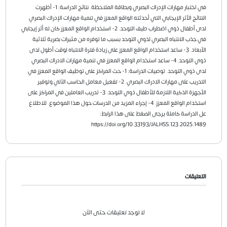
في اختبار مهارات الإدراك البصري وبطاقة الملاحظة. نتائج الدراسة: 1- أظهرت
النتائج الأثر الإيجابي التي أحدثته الواقع المعزز في تنمية مهارات الإدراك البصري
لدى أطفال ذوي اضطراب طيف التوحد. 2- استخدام الواقع المعزز كان له أثر إيجابي
في جذب الانتباه البصري لذوي التوحد بسبب ما توفره من مثيرات بصرية ثلاثية
الأبعاد. 3- ساعد استخدام الواقع المعزز على زيادة فترة الانتباه لوقت أطول لدى
ذوي التوحد. 4- ساعد استخدام الواقع المعزز في تنمية مهارات الادراك البصري
لدى ذوي التوحد. توصيات الدراسة: 1- حث المراكز على توظيف الواقع المعزز في
التدريب على مهارات الادراك البصري. 2- تفعيل معامل الحاسب الآلي وتوفير
الأجهزة الذكية اللازمة للأطفال ذوي التوحد. 3- تدريب العاملين في المراكز على
استخدام الواقع المعزز. 4- إجراء المزيد من الدرسات حول هذا الموضوع. للاطلاع
عل الدراسة كاملة يرجى الضغط على هذا الرابط:
https://doi.org/10.33193/JALHSS.123.2025.1489
التعليقات
لا توجد تعليقات حتى الآن