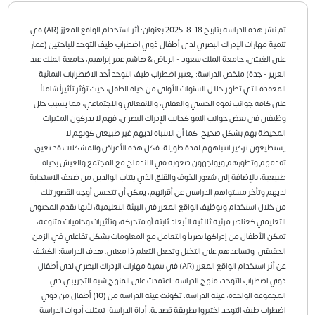
تم نشر هذه الدراسة بتاريخ 18-8-2025 بعنوان: أثر استخدام الواقع المعزز (AR) في
تنمية مهارات الإدراك البصري لدى أطفال ذوي اضطراب طيف التوحد للباحثين (عمار
علي الغيثي، جامعة الملك سعود - الرياض & هاشم عمر إبراهيم، جامعة الملك عبد
العزيز - جدة) ملخص الدراسة: يعتبر اضطراب طيف التوحد أحد الاضطرابات النمائية
المعقدة التي تظهر خلال السنوات الأولى من حياة الطفل، حيث تؤثر تأثيراً شاملاً
على كافة جوانب نموه الحسي والعقلي، والانفعالي والاجتماعي، مما يسبب خلل
وظيفي في بعض جوانب النمو كجانب الإدراك البصري، فهم لا يدركون المثيرات
المحيطة بهم بشكل صحيح، كما أن الانتباه لديهم غير طبيعي كونهم لا
يستطيعون تركيز انتباههم لمدة طويلة، فكل هذه الأعراض والمشكلات قد تعيق
تقدمهم وتطورهم ويواجهون صعوبة في الاندماج مع المجتمع والعيش بحياة
طبيعية، بالإضافة إلى شعور الخوف والقلق الذي ينتاب الوالدين من ضعف الاستجابة
لديهم وتأخر مستواهم الدراسي عن أقرانهم، يمكن أن تتحسن أوجه القصور تلك
من خلال استخدام وتوظيف الواقع المعزز في البيئة التعليمية، لأنها تقدم المحتوى
التعليمي كعناصر مرئية ثلاثية الأبعاد ثابتة أو متحركة، وتأثيرات وخلفيات متنوعة،
تمكن الأطفال من إدراكها بصرياً والتعامل مع المعلومات بشكل تفاعلي في الزمن
الحقيقي، وتساعدهم على التخيل وتجعل التعلم ذا معنى. هدف الدراسة: الكشف
عن أثر استخدام الواقع المعزز (AR) في تنمية مهارات الإدراك البصري لدى أطفال
ذوي اضطراب التوحد، منهج الدراسة: اعتمدت على المنهج شبه التجريبي ذي
المجموعة الواحدة، عينة الدراسة: تكونت عينة الدراسة من (10) أطفال من ذوي
اضطراب طيف التوحد اختيروا بطريقة قصدية. أداة الدراسة: تمثلت أدوات الدراسة